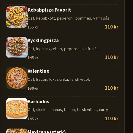
Kebabpizza Favorit
Ost, kebabkött, peperoni, pommes, valfri sås
110 kr
155 kr
Kycklingpizza
Ost, kycklingkebab, peperoni, valfri sås
110 kr
145 kr
Valentino
Ost, Bacon, lök, skinka, färsk vitlök
110 kr
130 kr
Barbados
Ost, skinka, ananas, banan, färsk vitlök, curry
110 kr
145 kr
Mexicana (stark)