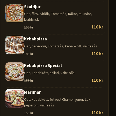
Skaldjur
Ost, färsk vitlök, Tomatsås, Räkor, musslor,
krabbfisk
110 kr
155 kr
Kebabpizza
Ost, peperoni, Tomatsås, kebabkött, valfri sås
110 kr
145 kr
Kebabpizza Special
Ost, kebabkött, sallad, valfri sås
110 kr
155 kr
Marimar
Ost, kebabkött, fetaost Champinjoner, Lök,
peperoni, valfri sås
110 kr
155 kr