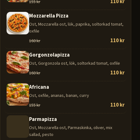
110 kr
155 kr
Mozzarella Pizza
Ost, Mozzarella ost, lök, paprika, soltorkad tomat,
oxfile
110 kr
160 kr
Gorgonzolapizza
Ost, Gorgonzola ost, lök, soltorkad tomat, oxfile
110 kr
160 kr
Africana
Ost, oxfile, ananas, banan, curry
110 kr
155 kr
Parmapizza
Ost, Mozzarella ost, Parmaskinka, oliver, mix
sallad, pesto