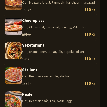
Ost, Mozzarella ost, Parmaskinka, oliver, mix sallad
110 kr
155 kr
Chèvrepizza
Ost, Chèvreost, mixsallad, honung, Valnötter
110 kr
165 kr
Vegetariana
Ost, championer, tomat, lök, paprika, oliver
110 kr
145 kr
Stallone
Ost, Bearnaisesås, oxfilé, skinka
110 kr
155 kr
Reale
Ost, Bearnaisesås, Lök, oxfilé, ägg