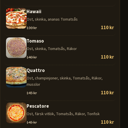
Hawaii
Ost, skinka, ananas Tomatsås
110 kr
130 kr
Tomaso
Ost, skinka, Tomatsås, Räkor
110 kr
140 kr
Quattro
Ost, champinjoner, skinka, Tomatsås, Räkor,
musslor
110 kr
145 kr
Pescatore
Ost, färsk vitlök, Tomatsås, Räkor, Tonfisk
110 kr
145 kr