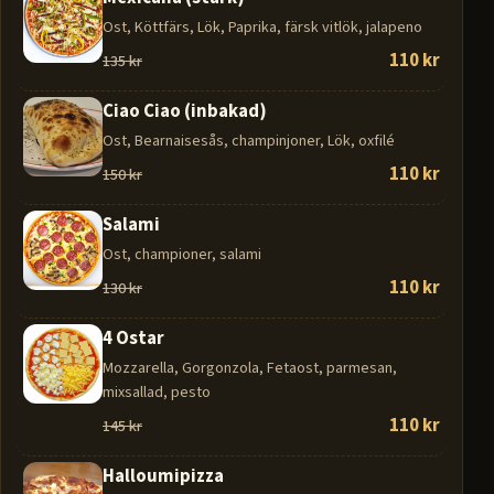
Ost, Köttfärs, Lök, Paprika, färsk vitlök, jalapeno
110 kr
135 kr
Ciao Ciao (inbakad)
Ost, Bearnaisesås, champinjoner, Lök, oxfilé
110 kr
150 kr
Salami
Ost, championer, salami
110 kr
130 kr
4 Ostar
Mozzarella, Gorgonzola, Fetaost, parmesan,
mixsallad, pesto
110 kr
145 kr
Halloumipizza