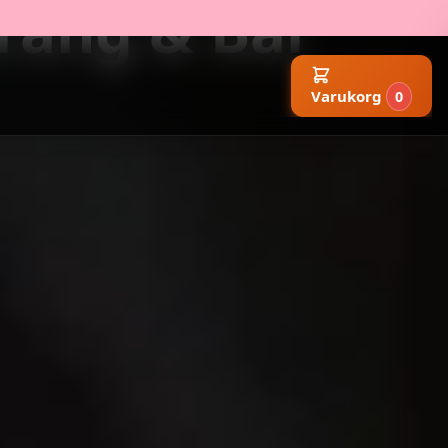
rang & Bar
Varukorg
0