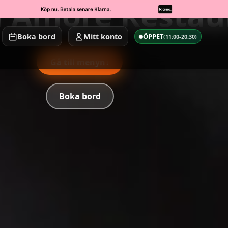
l Amore Restau
Boka bord
Mitt konto
ÖPPET
(11:00-20:30)
Gå till menyn
↓
Boka bord