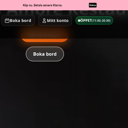
l Amore Restau
Boka bord
Mitt konto
ÖPPET
(11:00-20:30)
Gå till menyn
↓
Boka bord