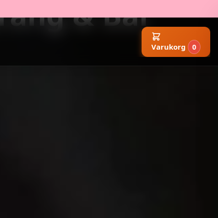
rang & Bar
Varukorg
0