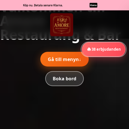
Välkommen till
Amore
Restaurang & Bar
🔥
38
erbjudanden
Gå till menyn
↓
Boka bord